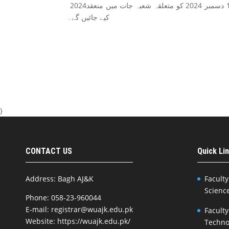
2024تک توسیع کر دی گئی ہے۔ مذکورہ شعبہ جات کے انٹری ٹیسٹ 12 دسمبر 2024 کو متعلقہ شعبہ جات میں منعقد
کیے جائیں گے۔
}
CONTACT US
Quick Li
Address: Bagh AJ&K
Faculty
Scienc
Phone: 058-23-960044
E-mail: registrar@wuajk.edu.pk
Faculty
Website: https://wuajk.edu.pk/
Techno