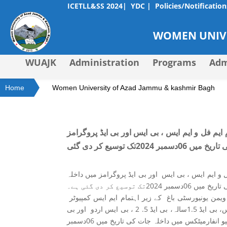
ICETLL&SS 2024|
YDC |
Policies/Notification
WOMEN UNIVE
WUAJK
Administration
Programs
Adm
Home
Women University of Azad Jammu & kashmir Bagh
ایم فل و ایم ایس ، بی ایس اور بی ایڈ پروگرامز
 2024تک توسیع کر دی گئی
 و ایم ایس ، بی ایس اور بی ایڈ پروگرامز میں داخلہ
سمبر 2024تک توسیع کر دی گئی ہے۔
تمام شعبہ جات میں داخلے06دسمبر 2024 تک جاری رہیں گے۔ ویمن یونیورسٹی باغ کے زیر اہتمام ایم ایس کمپیوٹر
سائنس،ایم ایس منیجمنٹ سائنس،ایم فل انگلش ، ایم فل اکنامکس، بی ایڈ 1.5سالہ، بی ایڈ 5. 2 ، بی ایس اردو اور بی
و انفارمیٹکس میں داخلہ جات کی تاریخ میں 06دسمبر