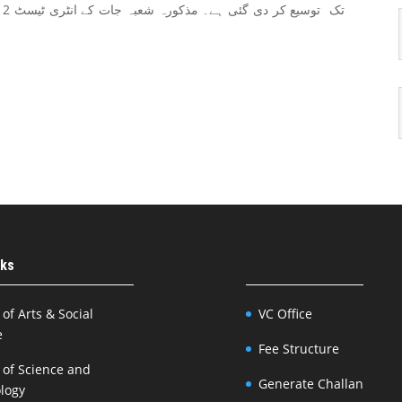
nks
 of Arts & Social
VC Office
e
Fee Structure
 of Science and
Generate Challan
logy