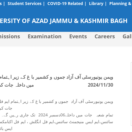
s |
Student Services |
COVID-19 Related |
Library |
Planning &
RSITY OF AZAD JAMMU & KASHMIR BAGH
issions
Examination
Events
Careers
Gal
ویمن یونیورسٹی آف آزاد جموں و کشمیر با غ کے زیر اہتمام 
میں داخلہ جات کی تاریخ میں 06دسمبر
2024/11/30
ویمن یونیورسٹی آف آزاد جموں و کشمیر با غ کے زیر اہتمام ایم فل
جات کی تاریخ میں 06د
ایس بائی