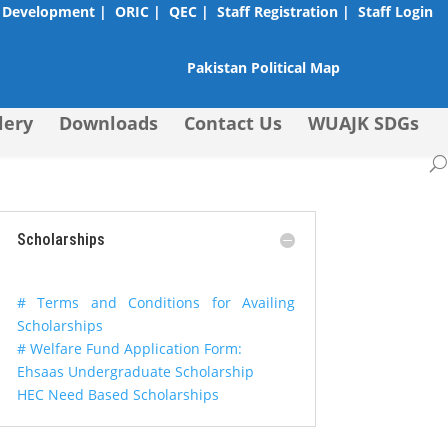
 Development |
ORIC |
QEC |
Staff Registration |
Staff Login
Pakistan Political Map
lery
Downloads
Contact Us
WUAJK SDGs
Scholarships
# Terms and Conditions for Availing
Scholarships
# Welfare Fund Application Form:
Ehsaas Undergraduate Scholarship
HEC Need Based Scholarships