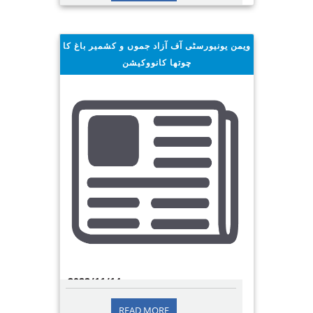
پاکستان میں سیلاب زدگان کیلئے کام کرنے والے
اداروں اور شخصیات کے اعزاز میں وزیراعظم
ہاؤس اسلام آباد میں ایک تق
ویمن یونیورسٹی آف آزاد جموں و کشمیر باغ کا
چوتھا کانووکیشن
2022/11/14
READ MORE