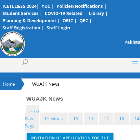
ICETLL&SS 2024|
YDC |
Policies/Notifications |
Student Services |
COVID-19 Related |
Library |
Planning & Development |
ORIC |
QEC |
Staff Registration |
Staff Login
Pakista
Home
WUAJK News
WUAJK News
First
Page
Previous
10
11
12
13
14
Page
INVITATION OF APPLICATION FOR THE