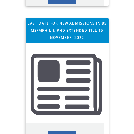
ویمن یونیورسٹی آف آزاد جموں و کشمیر باغ کے
چوتھے کانووکیشن میں صدر ریاست /چانسلر
جامعات جناب بیرسٹر سلط�
LAST DATE FOR NEW ADMISSIONS IN BS
MS/MPHIL & PHD EXTENDED TILL 15
NOVEMBER, 2022
2022/10/16