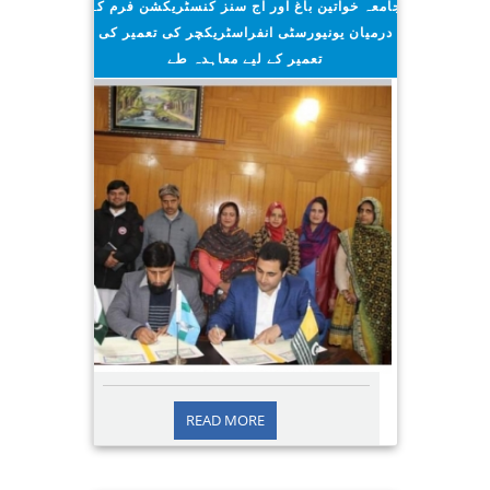
جامعہ خواتین باغ اور آج سنز کنسٹریکشن فرم کے
درمیان یونیورسٹی انفراسٹریکچر کی تعمیر کی
تعمیر کے لیے معاہدہ طے
2023/02/20
READ MORE
ویمن یونیورسٹی آف آزاد جموں و کشمیر
باغ کی بنی پساری کے مقام پر باقاعدہ